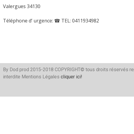
Valergues 34130
Téléphone d’ urgence:
☎ TEL: 0411934982
By Dod prod 2015-2018 COPYRIGHT© tous droits réservés re
interdite Mentions Légales
cliquer ici!
Serrurier
Électricien
Plombier
Plombier