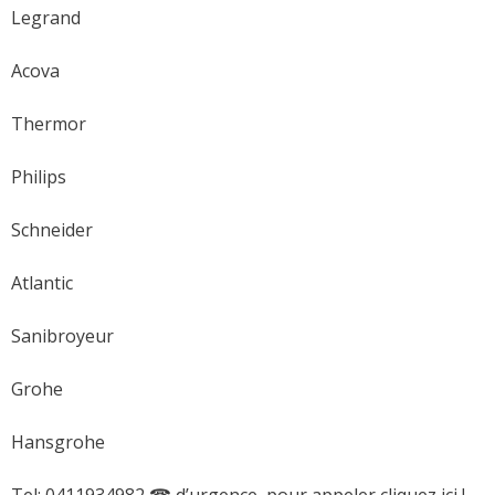
Legrand
Acova
Thermor
Philips
Schneider
Atlantic
Sanibroyeur
Grohe
Hansgrohe
Tel: 0411934982 ☎ d’urgence, pour appeler cliquez ici !