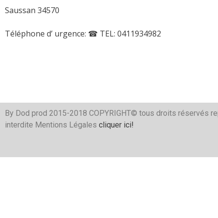
Saussan 34570
Téléphone d’ urgence:
☎ TEL: 0411934982
By Dod prod 2015-2018 COPYRIGHT© tous droits réservés re
interdite Mentions Légales
cliquer ici!
Serrurier
Électricien
Plombier
Plombier