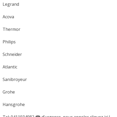
Legrand
Acova
Thermor
Philips
Schneider
Atlantic
Sanibroyeur
Grohe
Hansgrohe
Tel: 0411934982 ☎ d’urgence, pour appeler cliquez ici !