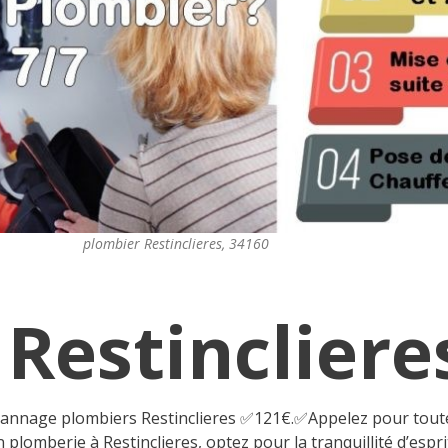
plombier Restinclieres, 34160
Restincliere
épannage plombiers Restinclieres ✅121€.✅Appelez pour tou
plomberie à Restinclieres, optez pour la tranquillité d’espr