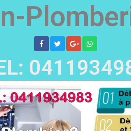
in-Plomberi
EL: 04119349