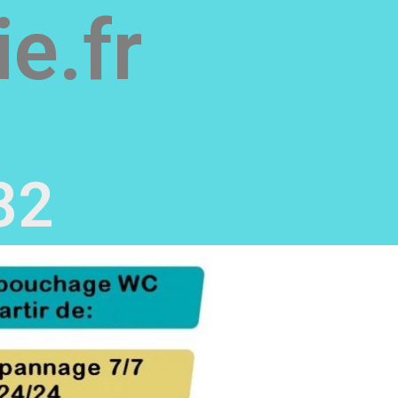
e.fr
82