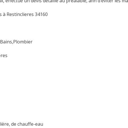
x, effectue un devis détaillé au préalable, afin d’éviter les 
s à Restinclieres 34160
 Bains,Plombier
eres
ière, de chauffe-eau