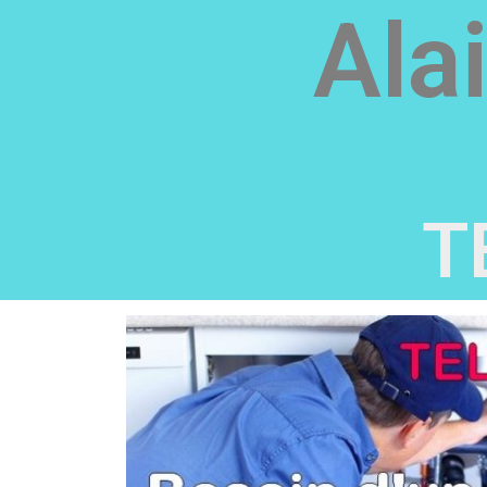
Ala
T