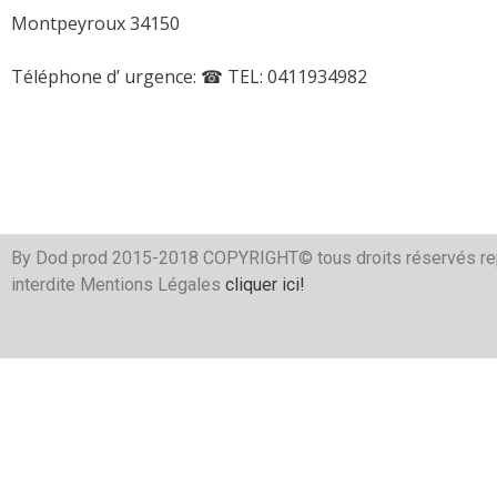
Montpeyroux 34150
Téléphone d’ urgence:
☎ TEL: 0411934982
By Dod prod 2015-2018 COPYRIGHT© tous droits réservés re
interdite Mentions Légales
cliquer ici!
Serrurier
Électricien
Plombier
Plombier