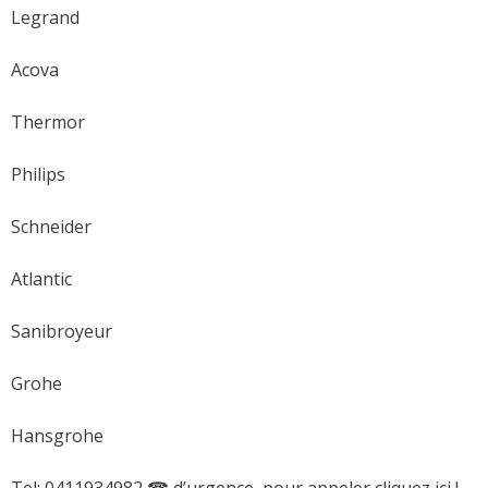
Legrand
Acova
Thermor
Philips
Schneider
Atlantic
Sanibroyeur
Grohe
Hansgrohe
Tel: 0411934982 ☎ d’urgence, pour appeler cliquez ici !