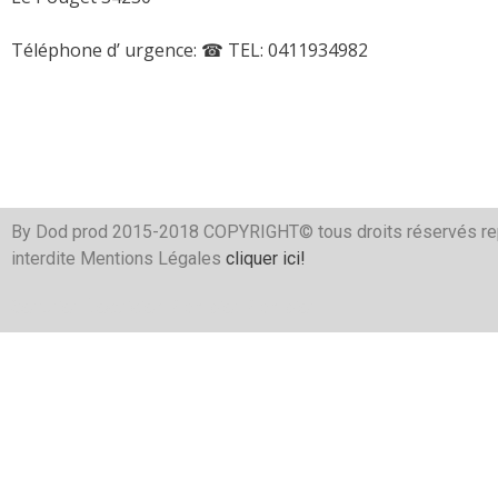
Téléphone d’ urgence:
☎ TEL: 0411934982
By Dod prod 2015-2018 COPYRIGHT© tous droits réservés re
interdite Mentions Légales
cliquer ici!
Serrurier
Électricien
Plombier
Plombier