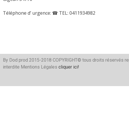
Téléphone d’ urgence:
☎ TEL: 0411934982
By Dod prod 2015-2018 COPYRIGHT© tous droits réservés re
interdite Mentions Légales
cliquer ici!
Serrurier
Électricien
Plombier
Plombier